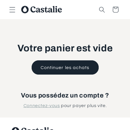
et
passer
Panier
au
contenu
Votre panier est vide
Continuer les achats
Vous possédez un compte ?
Connectez-vous
pour payer plus vite.